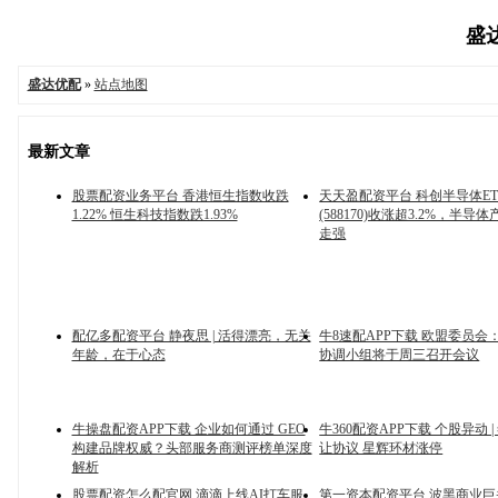
盛达
盛达优配
»
站点地图
最新文章
股票配资业务平台 香港恒生指数收跌
天天盈配资平台 科创半导体ET
1.22% 恒生科技指数跌1.93%
(588170)收涨超3.2%，半导
走强
配亿多配资平台 静夜思 | 活得漂亮，无关
牛8速配APP下载 欧盟委员会
年龄，在于心态
协调小组将于周三召开会议
牛操盘配资APP下载 企业如何通过 GEO
牛360配资APP下载 个股异动 
构建品牌权威？头部服务商测评榜单深度
让协议 星辉环材涨停
解析
股票配资怎么配官网 滴滴上线AI打车服
第一资本配资平台 波黑商业