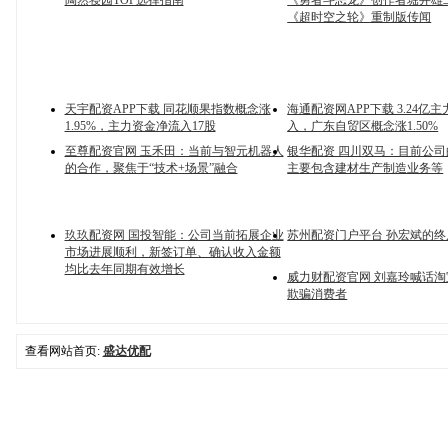
陶然寝园TOP选择指南
《勇者斗恶龙》创作者堀井雄
《超时空之轮》重制版传闻
天宇配资APP下载 同花顺果指数概念涨
海通配资网APP下载 3.24亿
1.95%，主力资金净流入17股
入，广东自贸区概念涨1.50%
至尊配资官网 玉禾田：当前与智元机器人
银华配资 四川双马：目前公
的合作，聚焦于“技术+场景”融合
主要包含建材生产制造业务等
玖玖配资网 国投智能：公司当前拓展企业
苏州配资门户平台 孙宏斌的终
市场进展顺利，新签订单、确认收入金额
均比去年同期有效增长
威力财配资官网 刘嘉玲喊话
欺骗消费者
查看网站首页:
盛达优配