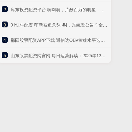
2
​库东投资配资平台 啊啊啊，片酬百万的明星，居然到杭州景区卖唱？背后的原因让人两眼发酸……
3
​91快牛配资 萌新被追杀5小时，系统发公告？全服大佬集体“护犊子”
4
​邵阳股票配资APP下载 通信达OBV黄线水平选股公式
5
​山东股票配资网官网 每日运势解读：2025年12月18日—星期四