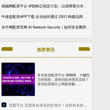
易融网配资平台 伊朗称正制定计划，以保障霍尔木兹海峡安全，但不会恢复到以前状态！“伊朗石油出口一切照常，产能甚至比以往更高”
牛操盘配资APP下载 企业如何通过 GEO 构建品牌权威？头部服务商测评榜单深度解析
吉牛网配资官网 AI Network Security｜如何安全圈养爆火“小龙虾”，华为星河AI网络安全四层架构守护OpenClaw AI 智能体
推荐资讯
库东投资配资平台 啊啊啊，片酬百
万的明星，居然到杭州景区卖唱？
背后的原因让人两眼发酸……
1
​优股平台 定西算命准灵的好地方！这些有名的高人大师看事真准