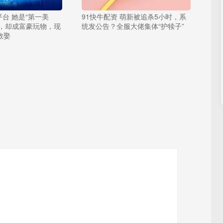
台 她是“第一美
91快牛配资 萌新被追杀5小时，系
名，却成富豪玩物，现
统发公告？全服大佬集体“护犊子”
敢娶