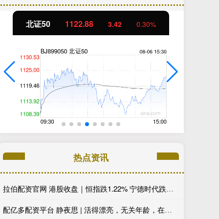
北证50
1122.88
创
3.42
0.30%
热点资讯
拉伯配资官网 港股收盘｜恒指跌1.22% 宁德时代跌逾5%
配亿多配资平台 静夜思 | 活得漂亮，无关年龄，在于心态