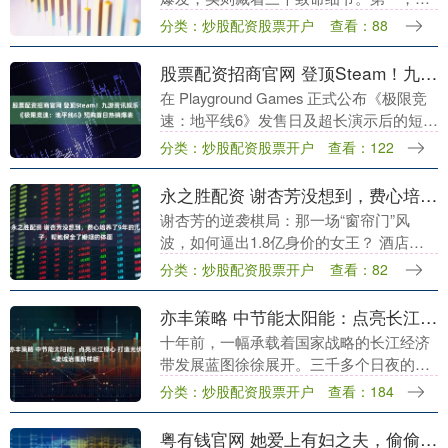
熊自毁长城。别看灰熊输球，人家前三节
分类：炒股配资股票开户
查看：88
可是把火箭按在地上摩擦。 第二节灰熊单
节轰30分，贾....
股票配资招商官网 登顶Steam！九游资讯娱乐《极限竞速：地平线6》预购首日热销爆表
在 Playground Games 正式公布《极限竞
速：地平线6》发售日及超长演示后的短短
数小时内，中国玩家用实际行动再次证明
分类：炒股配资股票开户
查看：122
了“地平线”系列在竞速游戏界的统....
永之胜配资 谢杏芳没想到，费心培养了9年的儿子，帮她保全了婚姻的体面
谢杏芳的逆袭棋局：那一场“窗帘门”风
波，如何逼出1.8亿身价的女王？ 酒店窗
帘没拉，她的命运被掀开一角 2016年11月
分类：炒股配资股票开户
查看：82
的一个深夜，互联网被一组“窗帘没拉”的
酒....
亦丰策略 中节能太阳能：点亮长江绿心 打造光伏+流域治理新样板
十年前，一幅承载着国家战略的长江经济
带发展蓝图徐徐展开。三千多个日夜的践
行与拼搏，江河延畔不断激荡生态优先、
分类：炒股配资股票开户
查看：184
绿色发展的澎湃浪潮。 中国节能旗下中节
能太阳能股份有....
粤有钱官网 她爱上有妇之夫，偷偷生下两娃！如今孤独终老，孩子已在国外定居