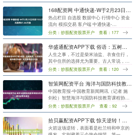
市、叮咚买菜等平台发现，多个商品存在
上述打码情况。....
168配资网 中通快递-W于2月23日斥资1552万美元回购61.66万股
热点栏目 自选股 数据中心 行情中心 资金
流向 模拟交易 客户端 中通快递-
W（02057）发布公告，于2026年2月23日
分类：炒股配资股票开户
查看：177
该公司斥资1552万美元回购61.6....
华盛通配资APP下载 俗语：五树进宅，人穷家败，指的哪五种树？有何道理是否可信
人生之事，不过是柴米油盐、衣食住行，
其中住所的选择尤为重要。古人常说，住
所之地有阴阳之分，阳宅与阴宅各有其讲
分类：炒股配资股票开户
查看：120
究。对于住房的安全性和禁忌，从古至今
一直是人们关注的....
智策网配资平台 海洋与国防科技教育课程协同发展中心在京成立
中国教育报-中国教育新闻网讯（记者 施
剑松）智慧海洋与国防科技教育课程协同
发展大会日前在京召开。大会期间，海洋
分类：炒股配资股票开户
查看：92
与国防科技教育课程协同中心揭牌成立。
中心将汇聚教育....
拾贝赢配资APP下载 惊天逆转！火箭108
火箭这场逆转，表面看是杜兰特和申京的
爆发，实则藏着三个致命细节。第一，灰