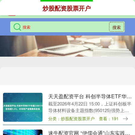
炒股配资股票开户
搜索
天天盈配资平台 科创半导体ETF华夏(588170)收涨超3.2%，半导体产业链集体走强
截至2026年4月22日 15:00，上证科创板半
导体材料设备主题指数(950125)强势上涨
3.06%，成分股和林微纳上涨15.29%，欧
分类：炒股配资股票开户
查看：191
莱新材上涨13.83....
速牛配资官网 “伊儒会通”山东实践闪耀2026儒伊文明对话会