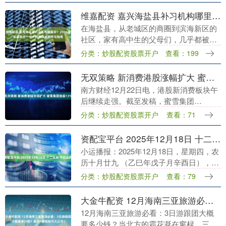
户获取信息的模式....
维嘉配资 嘉兴海盐县补习机构哪里好？2026海盐县高中一对一网课权威测评与指南
在海盐县，从老城区的商圈到滨海新区的
社区，家有高中生的父母们，几乎都被同
一个问题困扰：如何为孩子找到靠谱、高
分类：炒股配资股票开户
查看：199
效的一对一辅导？ 面对高考这座大山，孩
子的时间耽误不....
无双策略 新消费港股涨幅扩大 蜜雪集团涨超13%
南方财经12月22日电，港股新消费板块午
后继续走强。截至发稿，蜜雪集团
(02097.HK)涨超13%，老铺黄金
分类：炒股配资股票开户
查看：71
(06181.HK)涨6%，泡泡玛特(09992.....
资配宝平台 2025年12月18日 十二生肖 今日运势
小运播报：2025年12月18日，星期四，农
历十月廿九 （乙巳年戊子月辛酉日），法
定工作日。 红榜生肖：龙、牛、蛇 需要注
分类：炒股配资股票开户
查看：79
意：鸡、狗、兔 喜神方位：西南方 财
神....
大金牛配资 12月海南三亚旅游必看：3日游跟团大概要多少钱？避坑+省钱技巧大公开！
12月海南三亚旅游必看：3日游跟团大概
要多少钱？当北方的霜花凝在窗棂，三亚