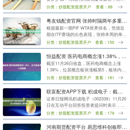
的椰风已裹着咸湿的暖意——12月的渔港
分类：炒股配资股票开户
查看：88
里，刚上岸的和乐蟹张着肥硕的螯，椰梦
长廊的落日把....
粤友钱配资官网 张帅时隔两年多重返世界排名前100
根据最新一期PIF WTA世界排名，凭借近
期在ITF赛场的出色表现，张帅本周的单打
排名时隔两年多再度进入前一百，来到第
分类：炒股配资股票开户
查看：150
90位。 发布于：北京市....
恒益配资 医药电商概念涨1.38%，主力资金净流入这些股
截至11月26日收盘，医药电商概念上涨
1.38%，位居概念板块涨幅第5，板块内，
96股上涨，粤万年青、华人健康等20%涨
分类：炒股配资股票开户
查看：181
停，中恒集团、人民同泰、瑞康医药等涨
停，....
联富配资APP下载 积成电子：截至2025年9月30日公司的股东人数为41159户
证券日报网讯积成电子（002339）11月20
日在互动平台回答投资者提问时表示，根
据公司2025年第三季度报告，截至2025年
分类：炒股配资股票开户
查看：179
9月30日公司的股东人数为41，1....
河南期货配资平台 易思维科创板即将上会 汽车制造领域机器视觉市占率稳居第一