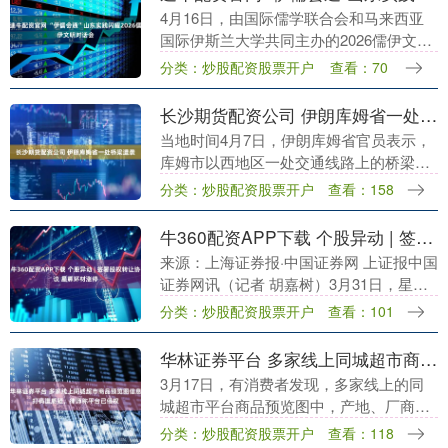
4月16日，由国际儒学联合会和马来西亚
国际伊斯兰大学共同主办的2026儒伊文明
对话会在北京举行，来自全球24个国家近
分类：炒股配资股票开户
查看：70
300名专家学者参会并深入交流。山东省
委统战....
长沙期货配资公司 伊朗库姆省一处桥梁遭袭
当地时间4月7日，伊朗库姆省官员表示，
库姆市以西地区一处交通线路上的桥梁遭
到袭击。 伊朗方面目前暂未公布人员伤亡
分类：炒股配资股票开户
查看：158
及具体损失情况。....
牛360配资APP下载 个股异动 | 签署股权转让协议 星辉环材涨停
来源：上海证券报·中国证券网 上证报中国
证券网讯（记者 胡嘉树）3月31日，星辉
环材涨停，报30.20元/股，涨幅19.98%。
分类：炒股配资股票开户
查看：101
公司于3月30日公告，公司实际....
华林证券平台 多家线上同城超市商品预览图信息打码遭质疑，律师称平台已侵权
3月17日，有消费者发现，多家线上的同
城超市平台商品预览图中，产地、厂商等
信息被打码。记者搜索小象超市、朴朴超
分类：炒股配资股票开户
查看：118