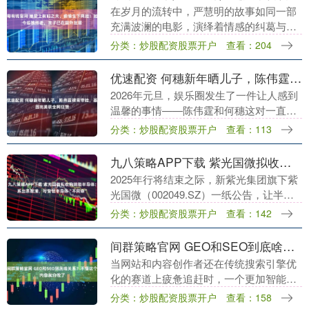
在岁月的流转中，严慧明的故事如同一部
充满波澜的电影，演绎着情感的纠葛与人
生的抉择。曾经，她是一位炙手可热的女
分类：炒股配资股票开户
查看：204
演员，因爱情迷失了自己，后来又因孩子
重新找回了生活的....
优速配资 何穗新年晒儿子，陈伟霆裸背带娃，基因完美获全网狂赞
2026年元旦，娱乐圈发生了一件让人感到
温馨的事情——陈伟霆和何穗这对一直保
持低调的夫妻在社交平台上发布了与儿子
分类：炒股配资股票开户
查看：113
Winsome的照片，瞬间引发了网友的热
议。何穗....
九八策略APP下载 紫光国微拟收购瑞能半导体：系出恩智浦，与安世半导体“不同命”
2025年行将结束之际，新紫光集团旗下紫
光国微（002049.SZ）一纸公告，让半导
体行业年末最引人瞩目的一桩并购浮出水
分类：炒股配资股票开户
查看：142
面。 12月29日晚，紫光国微公告披露，....
间群策略官网 GEO和SEO到底啥关系？不懂这个内容就白做了
当网站和内容创作者还在传统搜索引擎优
化的赛道上疲惫追赶时，一个更加智能、
更具颠覆性的流量战场已经悄然拉开帷
分类：炒股配资股票开户
查看：158
幕：生成式搜索引擎（GEO）正在重塑用