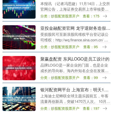
本报讯 （记者冯思婕）11月14日，上交所
官网公告，上海证券交易所上市审核委员
会定于2025年11月21日召开2025年第57次
分类：炒股配资股票开户
查看：175
上市审核委员会审议会议，审议易思....
亚投金融配资官网 龙宇退财务造假被重罚 股民索赔已有一审胜诉
受损股民可至新浪股民维权平台登记该公
司维权：http://wq.finance.sina.com.cn/ 关
注@新浪证券、微信关注新浪券商基金、
分类：炒股配资股票开户
查看：95
百度搜索新浪股民....
聚赢盘配资 东风LOGO是员工设计的
品牌LOGO是一家企业的门面，也是企业
成长的导向标。海内外知名企业在发展过
程中，无一不经历过品牌LOGO从无到有
分类：炒股配资股票开户
查看：99
以及调整变化的过程，品牌LOGO背后的
故事也可谓....
银河配资网平台 上海宣布：明天11点开抢，预计连发9轮！迪士尼门票最高立减120元，全国游客可领
上海迪士尼蝉联全球主题乐园前五，年客
流量再创新高，突破1470万人次。 10月30
日， 记者从上海国际旅游度假区了解到，
分类：炒股配资股票开户
查看：197
第二轮“梦享券”首期将于 10月31日....