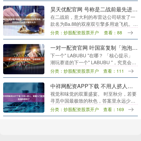
昊天优配官网 号称是二战前最先进的军用机，却在实战中当成靶子吸引火力
在二战前，意大利的布雷达公司研发了一
款名为Ba.88的双座双引擎多用途飞机。该
飞机于1937年首次公开亮相，当时意大利
分类：炒股配资股票开户
查看：88
官方对其进行了高度宣传，称其为世界上
最先进....
一对一配资官网 叶国富复制「泡泡玛特」
下一个" LABUBU "在哪？ 「核心提示」
潮玩赛道的下一个" LABUBU "，究竟会诞
生在哪里？ 9 月 26 日，名创优品旗下潮
分类：炒股配资股票开户
查看：111
玩品牌 TOP TOY....
中祥网配资APP下载 不用人挤人，新疆入门级赏秋地风景绝了
视觉和味觉的双重盛宴。 时至秋分，若要
寻觅中国最极致的秋色，答案里永远少不
了新疆。但新疆实在太大，动辄上千公里
分类：炒股配资股票开户
查看：169
的奔波，几乎成了长途自驾的代名词。 当
阿勒泰、伊犁....